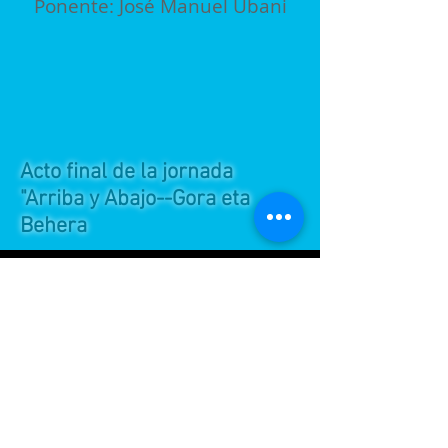
Ponente: José Manuel Ubani
Acto final de la jornada
"Arriba y Abajo--Gora eta
Behera
IN VINO VERITAS
Play Video