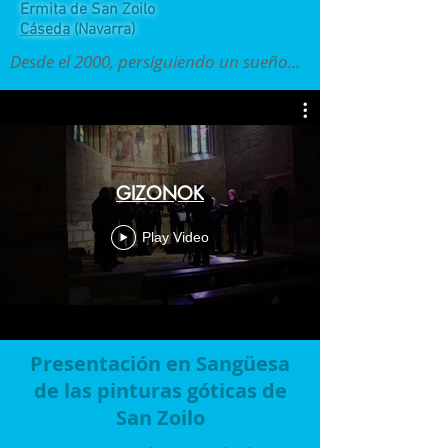
Ermita de San Zoilo
Cáseda
(Navarra)
Desde el 2000, persiguiendo un sueño...
GIZONOK
Play Video
Presentación en Sangüesa
de las pinturas góticas de
San Zoilo