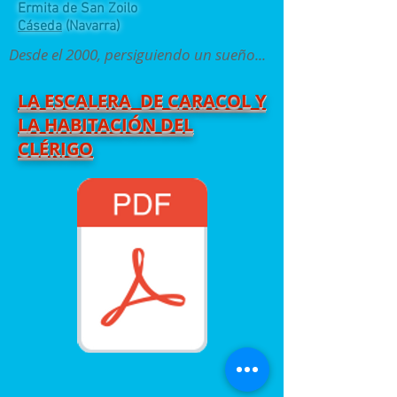
Ermita de San Zoilo
Cáseda
(Navarra)
Desde el 2000, persiguiendo un sueño...
LA ESCALERA DE CARACOL Y
LA HABITACIÓN DEL
CLÉRIGO