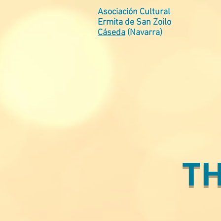
Asociación Cultural
Ermita de San Zoilo
Cáseda
(Navarra)
T